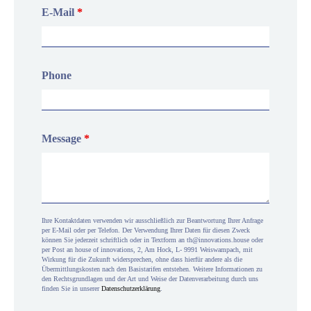
E-Mail
*
Phone
Message
*
Ihre Kontaktdaten verwenden wir ausschließlich zur Beantwortung Ihrer Anfrage
per E-Mail oder per Telefon. Der Verwendung Ihrer Daten für diesen Zweck
können Sie jederzeit schriftlich oder in Textform an th@innovations.house oder
per Post an house of innovations, 2, Am Hock, L- 9991 Weiswampach, mit
Wirkung für die Zukunft widersprechen, ohne dass hierfür andere als die
Übermittlungskosten nach den Basistarifen entstehen. Weitere Informationen zu
den Rechtsgrundlagen und der Art und Weise der Datenverarbeitung durch uns
finden Sie in unserer
Datenschutzerklärung
.