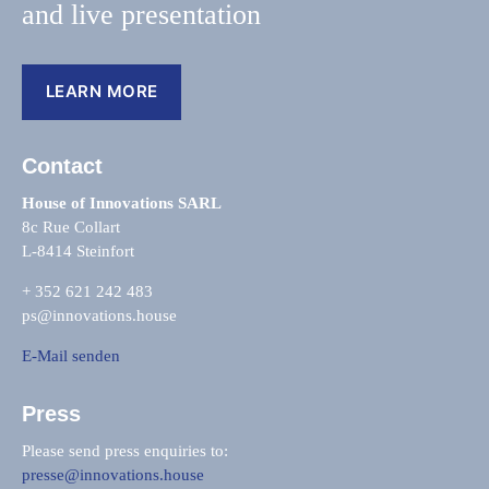
and live presentation
LEARN MORE
Contact
House of Innovations SARL
8c Rue Collart
L-8414 Steinfort
+ 352 621 242 483
ps@innovations.house
E-Mail senden
Press
Please send press enquiries to:
presse@innovations.house