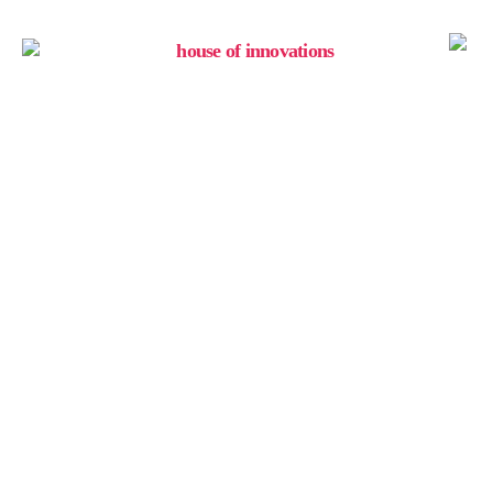
house
of
innovations
Experience our
products and ask us
your questions: Our
Virtual Showroom
Webinar gives you the