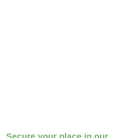
perfect opportunity to
do so.
Sign up for your
exclusive live
presentation.
Melden sie sich für Ihre
exklusive Live-Präsentation an.
Secure your place in our