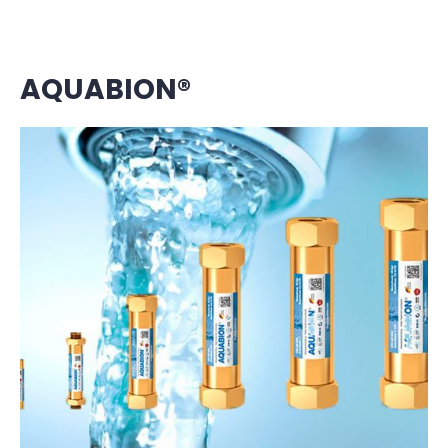
A
QUABION®