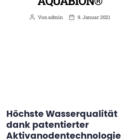
AQUABION®
Von
admin
9. Januar 2021
Beitragsautor
Beitragsdatum
AQUABION®
Umweltfreundlich gegen Verkalkung –
ohne Stromanschluss
Höchste Wasserqualität
dank patentierter
Aktivanodentechnologie