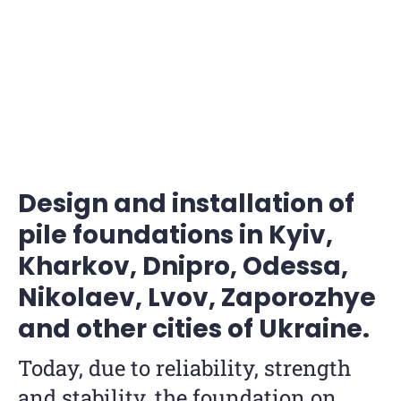
PILLAR®
Excellent solution for construction on
swampy, sandy and water-saturated
soils
Design and installation of
pile foundations in Kyiv,
Kharkov, Dnipro, Odessa,
Nikolaev, Lvov, Zaporozhye
and other cities of Ukraine.
Today, due to reliability, strength
and stability, the foundation on